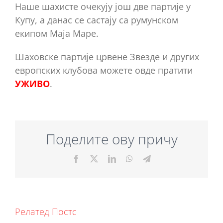
Наше шахисте очекују још две партије у
Купу, а данас се састају са румунском
екипом Маја Маре.
Шаховске партије црвене Звезде и других
европских клубова можете овде пратити
УЖИВО
.
Поделите ову причу
Facebook
X
LinkedIn
WhatsApp
Telegram
Релатед Постс