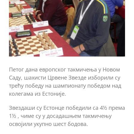
Петог дана европског такмичења у Новом
Саду, шахисти Црвене Звезде изборили су
трећу победу на шампионату победом над
колегама из Естоније.
Звездаши су Естонце победили са 4½ према
1½ , чиме су у досадашњем такмичењу
освојили укупно шест бодова.