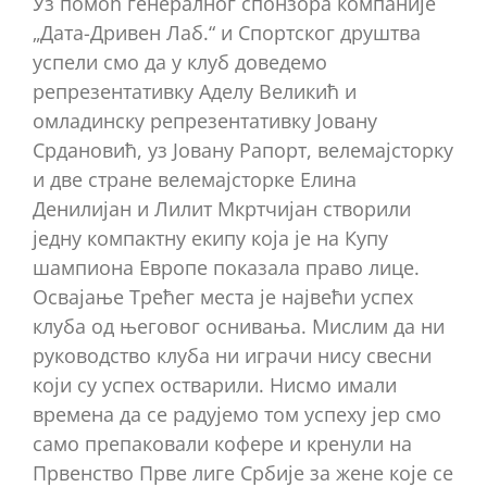
Уз помоћ генералног спонзора компаније
„Дата-Дривен Лаб.“ и Спортског друштва
успели смо да у клуб доведемо
репрезентативку Аделу Великић и
омладинску репрезентативку Јовану
Срдановић, уз Јовану Рапорт, велемајсторку
и две стране велемајсторке Елина
Денилијан и Лилит Мкртчијан створили
једну компактну екипу која је на Купу
шампиона Европе показала право лице.
Освајање Трећег места је највећи успех
клуба од његовог оснивања. Мислим да ни
руководство клуба ни играчи нису свесни
који су успех остварили. Нисмо имали
времена да се радујемо том успеху јер смо
само препаковали кофере и кренули на
Првенство Прве лиге Србије за жене које се