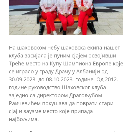
На шаховском небу шаховска екипа нашег
клуба засијала је пуним сјајем освојивши
Треће место на Купу Шампиона Европе које
се играло у граду Драчу у Албанији од
30.09.2023. до 08.10.2023. године. Од 2012.
године руководство Шаховског клуба
заједно са директором Драгољубом
Раичевићем покушава да поврати стари
сјај и заузме место које припада
најбољима.