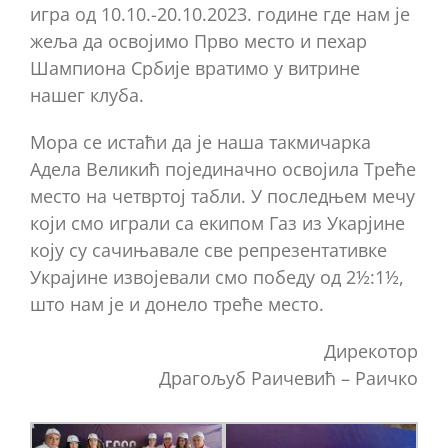
игра од 10.10.-20.10.2023. године где нам је
жеља да освојимо Прво место и пехар
Шампиона Србије вратимо у витрине
нашег клуба.
Мора се истаћи да је наша такмичарка
Адела Великић појединачно освојила Треће
место на четвртој табли. У последњем мечу
који смо играли са екипом Газ из Укарјине
коју су сачињавале све репрезентативке
Украјине извојевали смо победу од 2½:1½,
што нам је и донело треће место.
Дирекотор
Драгољуб Раичевић – Раичко