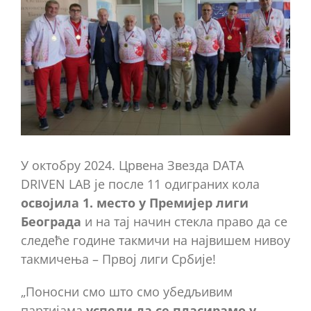
Имаге
У октобру 2024. Црвена Звезда DATA
DRIVEN LAB је после 11 одиграних кола
освојила 1. место у Премијер лиги
Београда
и на тај начин стекла право да се
следеће године такмичи на највишем нивоу
такмичења – Првој лиги Србије!
„Поносни смо што смо убедљивим
партијама
успели да се пласирамо у