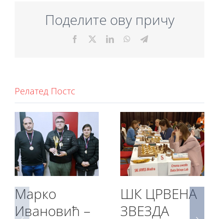
Поделите ову причу
Facebook
X
LinkedIn
WhatsApp
Telegram
Релатед Постс
Марко
ШК ЦРВЕНА
Ивановић –
ЗВЕЗДА