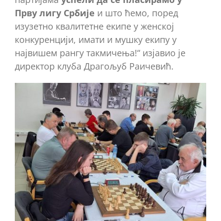
Прву лигу Србије
и што ћемо, поред
изузетно квалитетне екипе у женској
конкуренцији, имати и мушку екипу у
највишем рангу такмичења!“ изјавио је
директор клуба Драгољуб Раичевић.