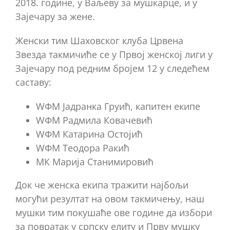
2018. године, у Ваљеву за мушкарце, и у
Зајечару за жене.
Женски тим Шаховског клуба Црвена
Звезда такмичиће се у Првој женској лиги у
Зајечару под редним бројем 12 у следећем
саставу:
WФМ Јадранка Груић, капитен екипе
WФМ Радмила Ковачевић
WФМ Катарина Остојић
WФМ Теодора Ракић
МК Марија Станимировић
Док че женска екипа тражити најбољи
могући резултат на овом такмичењу, наш
мушки тим покушаће ове године да избори
за повратак у српску елиту и Прву мушку