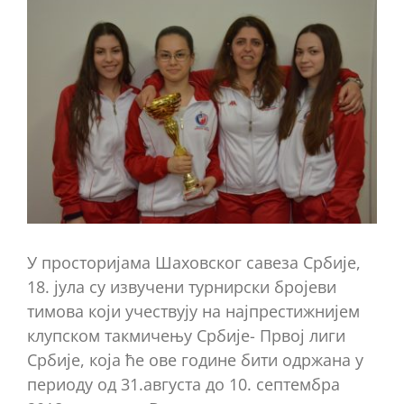
Виеw
Ларгер
Имаге
У просторијама Шаховског савеза Србије,
18. јула су извучени турнирски бројеви
тимова који учествују на најпрестижнијем
клупском такмичењу Србије- Првој лиги
Србије, која ће ове године бити одржана у
периоду од 31.августа до 10. септембра