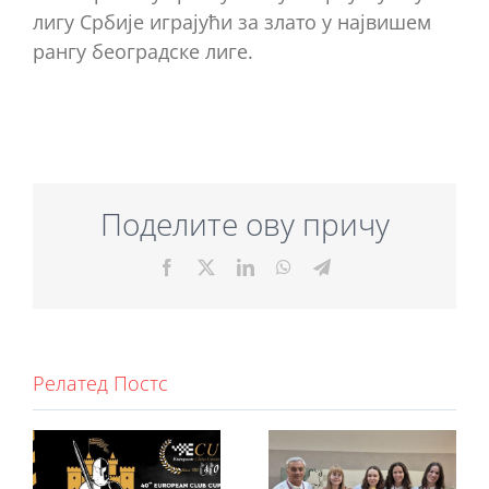
лигу Србије играјући за злато у највишем
рангу београдске лиге.
Поделите ову причу
Facebook
X
LinkedIn
WhatsApp
Telegram
Релатед Постс