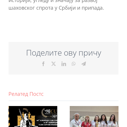
шаховског спрота у Србији и припада.
Поделите ову причу
Facebook
X
LinkedIn
WhatsApp
Telegram
Релатед Постс