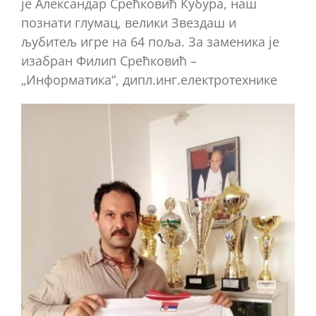
је Александар Срећковић Кубура, наш
познати глумац, велики Звездаш и
љубитељ игре на 64 поља. За заменика је
изабран Филип Срећковић –
„Информатика“, дипл.инг.електротехнике