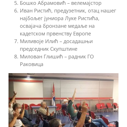
Бошко Абрамовић – велемајстор
Иван Ристић, предузетник, отац нашег
најбољег јуниора Луке Ристића,
освајача бронзане медаље на
кадетском првенству Европе
Миливоје Илић – досадашњи
председник Скупштине
Милован Глишић – радник ГО
Раковица