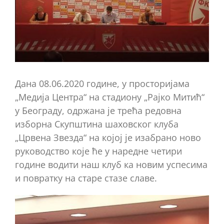
Имаге
Дана 08.06.2020 године, у просторијама
„Медија Центра“ на стадиону „Рајко Митић“
у Београду, одржана је трећа редовна
изборна Скупштина шаховског клуба
„Црвена Звезда“ на којој је изабрано ново
руководство које ће у наредне четири
године водити наш клуб ка новим успесима
и повратку на старе стазе славе.