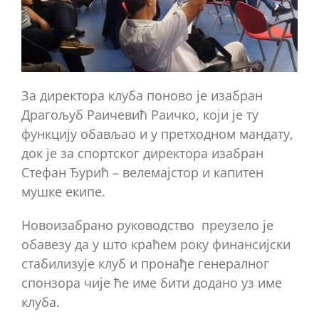
За директора клуба поново је изабран
Драгољуб Раичевић Раичко, који је ту
функцију обављао и у претходном мандату,
док је за спортског директора изабран
Стефан Ђурић – велемајстор и капитен
мушке екипе.
Новоизабрано руководство преузело је
обавезу да у што краћем року финансијски
стабилизује клуб и пронађе генералног
спонзора чије ће име бити додано уз име
клуба.