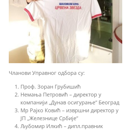
Чланови Управног одбора су:
Проф. Зоран Грубишић
Немања Петровић – директор у
компанији „Дунав осигурање“ Београд
Мр Рајко Ковић – извршни директор у
ЈП „Железнице Србије“
Љубомир Илкић – дипл.правник