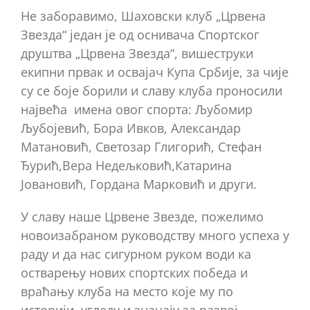
Не заборавимо, Шаховски клуб „Црвена
Звезда“ један је од оснивача Спортског
друштва „Црвена Звезда“, вишеструки
екипни првак и освајач Купа Србије, за чије
су се боје борили и славу клуба проносили
највећа имена овог спорта: Љубомир
Љубојевић, Бора Ивков, Александар
Матановић, Светозар Глигорић, Стефан
Ђурић,Вера Недељковић,Катарина
Јовановић, Гордана Марковић и други.
У славу наше Црвене Звезде, пожелимо
новоизабраном руководству много успеха у
раду и да нас сигурном руком води ка
остварењу нових спортских победа и
враћању клуба на место које му по
историји, угледу и значају за развој