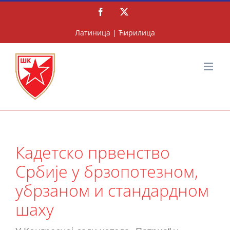
Скип
Фацебоок
X
то
цонтент
Латиница
|
Ћирилица
Кадетско првенство
Србије у брзопотезном,
убрзаном и стандардном
шаху