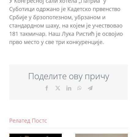
У Конгресној сали хотела „Патриа“ у
Суботици одржано је Кадетско првенство
Србије у брзопотезном, убрзаном и
стандардном шаху, на којем је учествовао
181 такмичар. Наш Лука Ристић је освојио
прво место у све три конкуренције.
Поделите ову причу
Facebook
X
LinkedIn
WhatsApp
Telegram
Релатед Постс