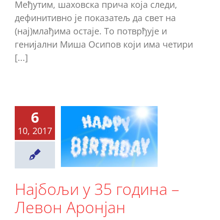
Међутим, шаховска прича која следи,
дефинитивно је показатељ да свет на
(нај)млађима остаје. То потврђује и
генијални Миша Осипов који има четири
[...]
6
јбољи у
10, 2017
година –
Левон
ронјан
Најбољи у 35 година –
Ново
Левон Аронјан