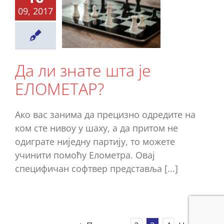
ли знате
09, 2017
та је
МЕТАР?
Ново
Да ли знате шта је
ЕЛОМЕТАР?
Ако вас занима да прецизно одредите на
ком сте нивоу у шаху, а да притом не
одиграте ниједну партију, то можете
учинити помоћу Елометра. Овај
специфичан софтвер представља [...]