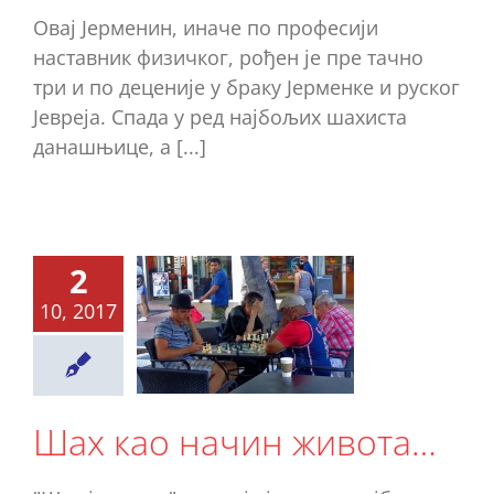
Овај Јерменин, иначе по професији
наставник физичког, рођен је пре тачно
три и по деценије у браку Јерменке и руског
Јевреја. Спада у ред најбољих шахиста
данашњице, а [...]
2
ах као
10, 2017
начин
ивота…
Ново
Шах као начин живота…