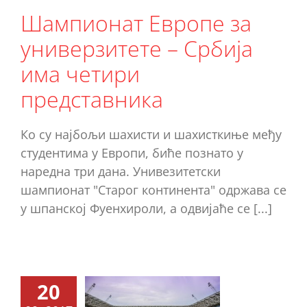
дставника
Шампионат Европе за
Ново
универзитете – Србија
има четири
представника
Ко су најбољи шахисти и шахисткиње међу
студентима у Европи, биће познато у
наредна три дана. Унивезитетски
шампионат "Старог континента" одржава се
у шпанској Фуенхироли, а одвијаће се [...]
ветски
20
мпион