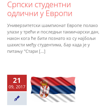
Српски студентни
Ново
одлични у Европи
Универзитетски шампионат Европе полако
улази у трећи и последњи такмичарски дан,
након кога ће бити познато ко су најбољи
шахисти међу студентима, бар када је у
питању "Стари [...]
пионат
21
ропе за
09, 2017
верзитете
Србија
 четири