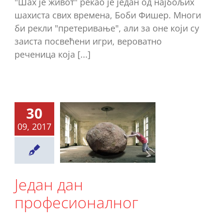
"Шах је живот" рекао је један од најбољих
шахиста свих времена, Боби Фишер. Многи
би рекли "претеривање", али за оне који су
заиста посвећени игри, вероватно
реченица која [...]
30
дан дан
09, 2017
фесионалног
ахисте
Ново
Један дан
професионалног