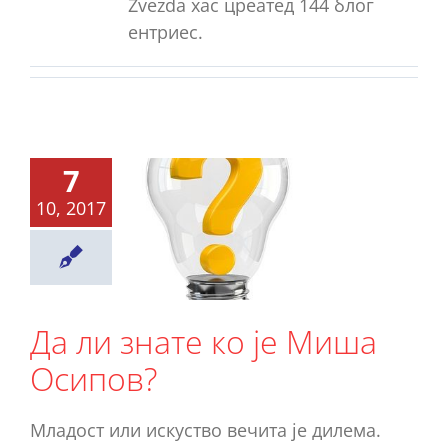
Zvezda хас цреатед 144 блог
ентриес.
7
ли знате
10, 2017
је Миша
сипов?
Ново
Да ли знате ко је Миша
Осипов?
Младост или искуство вечита је дилема.