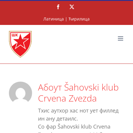
Скип
Фацебоок
X
то
цонтент
Латиница
|
Ћирилица
Абоут Šahovski klub
Crvena Zvezda
Тхис аутхор хас нот yет филлед
ин анy детаилс.
Со фар Šahovski klub Crvena