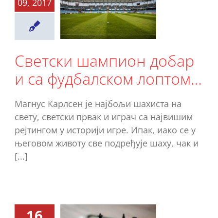
09, 2017
ар и са
балском
оптом…
Светски шампион добар
Легенде
и са фудбалском лоптом…
Магнус Карлсен је најбољи шахиста на
свету, светски првак и играч са највишим
рејтингом у историји игре. Ипак, иако се у
његовом животу све подређује шаху, чак и
[...]
16