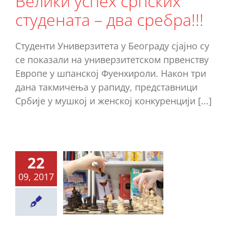
Велики успех српских
Ново
студената – два сребра!!!
Студенти Универзитета у Београду сјајно су
се показали на универзитетском првенству
Европе у шпанској Фуенхироли. Након три
дана такмичења у рапиду, представници
Србије у мушкој и женској конкуренцији [...]
22
рпски
09, 2017
удентни
лични у
вропи