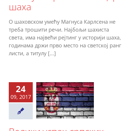
шаха
О шаховском умећу Магнуса Карлсена не
треба трошити речи. Најбољи шахиста
света, има највећи рејтинг у историји шаха,
годинама држи прво место на светској ранг
листи, а титулу [...]
елики
24
успех
09, 2017
рпских
дената –
два
ебра!!!