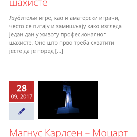
шахисте
Љубитељи игре, као и аматерски играчи,
често се питају и замишљају како изгледа
један дан у животу професионалног
шахисте. Оно што прво треба схватити
јесте да је поред [...]
28
агнус
09, 2017
рлсен –
оцарт
шаха
Магнус Карлсен – Моцарт
Ново