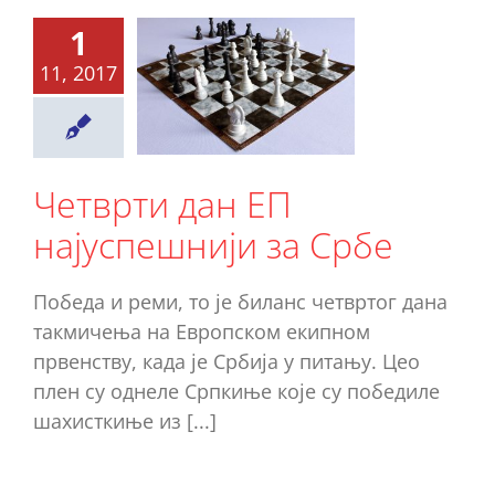
1
етврти
11, 2017
ан ЕП
успешнији
а Србе
Четврти дан ЕП
Ново
најуспешнији за Србе
Победа и реми, то је биланс четвртог дана
такмичења на Европском екипном
првенству, када је Србија у питању. Цео
плен су однеле Српкиње које су победиле
шахисткиње из [...]