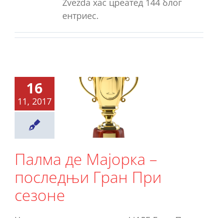
Zvezda хас цреатед 144 блог
ентриес.
лма де
16
јорка –
11, 2017
следњи
ан При
езоне
Палма де Мајорка –
Ново
последњи Гран При
сезоне