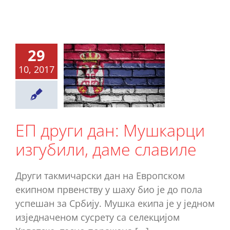
 други
29
дан:
10, 2017
шкарци
губили,
даме
лавиле
ЕП други дан: Мушкарци
Ново
изгубили, даме славиле
Други такмичарски дан на Европском
екипном првенству у шаху био је до пола
успешан за Србију. Мушка екипа је у једном
изједначеном сусрету са селекцијом