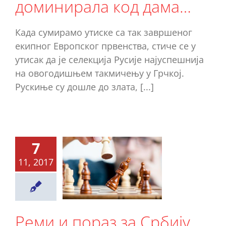
доминирала код дама…
Када сумирамо утиске са так завршеног
екипног Европског првенства, стиче се у
утисак да је селекција Русије најуспешнија
на овогодишњем такмичењу у Грчкој.
Рускиње су дошле до злата, [...]
еми и
7
раз за
11, 2017
рбију
ог дана
пионата
Реми и пораз за Србију
Ново