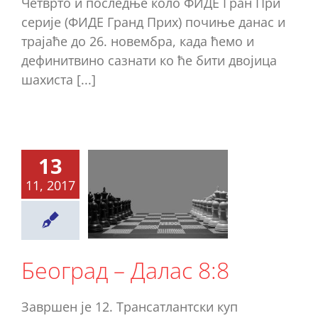
Четврто и последње коло ФИДЕ Гран При
серије (ФИДЕ Гранд Приx) почиње данас и
трајаће до 26. новембра, када ћемо и
дефинитвино сазнати ко ће бити двојица
шахиста [...]
13
11, 2017
оград –
лас 8:8
Ново
Београд – Далас 8:8
Завршен је 12. Трансатлантски куп