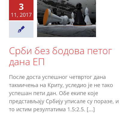
3
би без
11, 2017
одова
ог дана
ЕП
Срби без бодова петог
Ново
дана ЕП
После доста успешног четвртог дана
такмичења на Криту, уследио је не тако
успешан пети дан. Обе екипе које
представљају Србију уписале су поразе, и
то истим резултатима 1.5:2.5. [...]