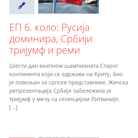
рбији
ијумф и
реми
ЕП 6. коло: Русија
Ново
доминира, Србији
тријумф и реми
Шести дан екипном шампионата Старог
континента који се одржава на Криту, био
је повољан за српске представнике. Женска
репрезентација Србије забележила је
тријумф у мечу са селекцијом Литваније,
[...]