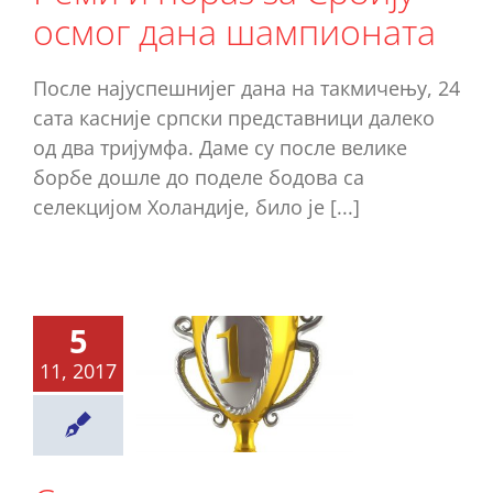
осмог дана шампионата
После најуспешнијег дана на такмичењу, 24
сата касније српски представници далеко
од два тријумфа. Даме су после велике
борбе дошле до поделе бодова са
селекцијом Холандије, било је [...]
едмог
дана
5
пионата
11, 2017
рбија
авила у
обе