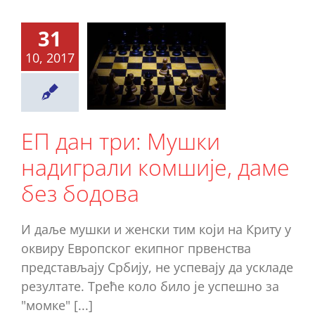
дан три:
31
ушки
10, 2017
диграли
мшије,
ме без
одова
ЕП дан три: Мушки
Ново
надиграли комшије, даме
без бодова
И даље мушки и женски тим који на Криту у
оквиру Европског екипног првенства
представљају Србију, не успевају да ускладе
резултате. Треће коло било је успешно за
"момке" [...]