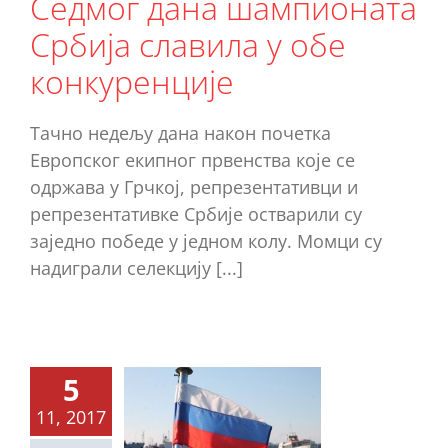
Седмог дана шампионата
куренције
Србија славила у обе
Ново
конкуренције
Тачно недељу дана након почетка
Европског екипног првенства које се
одржава у Грчкој, репрезентативци и
репрезентативке Србије остварили су
заједно победе у једном колу. Момци су
надиграли селекцију [...]
6. коло:
5
усија
11, 2017
минира,