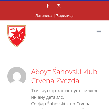
Скип
Фацебоок
X
то
цонтент
Латиница
|
Ћирилица
Абоут Šahovski klub
Crvena Zvezda
Тхис аутхор хас нот yет филлед
ин анy детаилс.
Со фар Šahovski klub Crvena