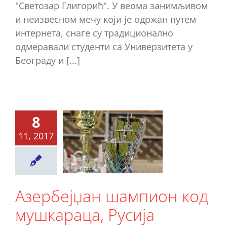
"Светозар Глигорић". У веома занимљивом
и неизвесном мечу који је одржан путем
интернета, снаге су традиционално
одмеравали студенти са Универзитета у
Београду и [...]
рбејџан
мпион
8
код
11, 2017
караца,
усија
инирала
Азербејџан шампион код
д дама…
мушкараца, Русија
Ново